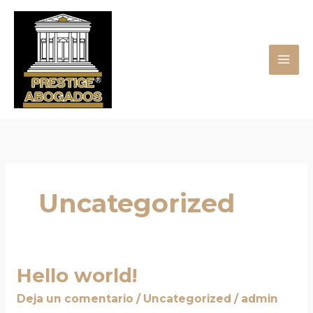
Ir
al
contenido
Uncategorized
Hello
Hello world!
world!
Deja un comentario
/
Uncategorized
/
admin